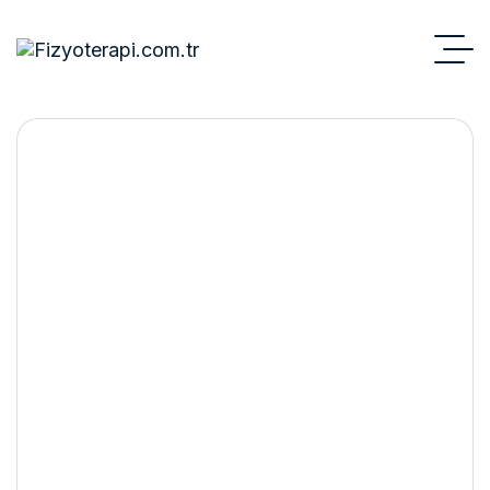
EMS Cihazı Nedir? İdrar
Kaçırma Koltuğu ve EMS
Sandalyesi ile Modern
Tedavi