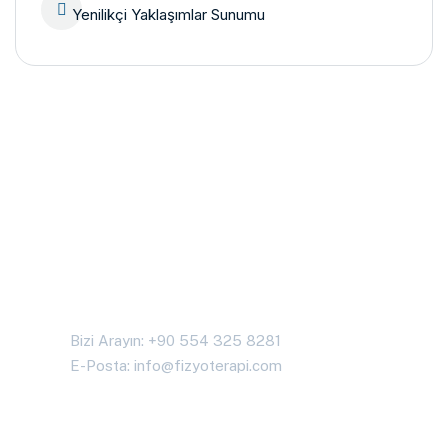
Yenilikçi Yaklaşımlar Sunumu
Bize Aklınıza Gelenleri
Sorabilirsiniz
Bizimle İletişime Geçin
Bizi Arayın: +90 554 325 8281
E-Posta:
info@fizyoterapi.com
Her Yerdeyiz!