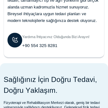
tedavi, tamamlayıcı tıp ve ağrı yönetimi gibi birçok
alanda uzman kadromuzla hizmet sunuyoruz.
Bireysel ihtiyaçlara uygun tedavi planları ve
modern teknolojilerle sağlığınıza destek oluyoruz.
Yardıma İhtiyacınız Olduğunda Bizi Arayın!
+90 554 325 8281
S
a
ğ
l
ı
ğ
ı
n
ı
z
İ
ç
i
n
D
o
ğ
r
u
T
e
d
a
v
i
,
D
o
ğ
r
u
Y
a
k
l
a
ş
ı
m
.
Fizyoterapi ve Rehabilitasyon Merkezi olarak, geniş bir tedavi
yelpazesiyle sağlığınızı destekliyoruz. Geleneksel fizik tedavi