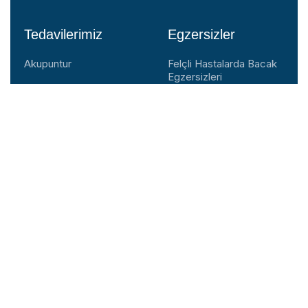
Tedavilerimiz
Egzersizler
Akupuntur
Felçli Hastalarda Bacak
Egzersizleri
Eksozom
Felçli Hastalarda Kol
ESWT
Egzersizleri
Glutatyon
Omuz Egzersizleri
Hacamat
Bel Egzersizleri
Tüm Tedavilerimiz
Boyun Egzersizleri
Diz Egzersizleri
Alt Ekstremite
Kuvvetlendirme
Egzersizi